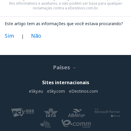
fins informativos e auxiliares, e não podem ser base para qualquer
reclamação contra a eDestinos.com.br.
Este artigo tem as informações que você estava procurando?
Sim
Não
|
Na minha opinião este artigo:
Não está claro
Países
Contém informação incorreta
Não esgota o tópico
Sites internacionais
É muito longo
eSky.eu
eSky.com
eDestinos.com
Enviar