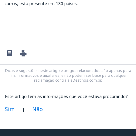
carros, está presente em 180 países.
Dicas e sugestões neste artigo e artigos relacionados são apenas para
fins informativos e auxiliares, e não podem ser base para qualquer
reclamação contra a eDestinos.com.br.
Este artigo tem as informações que você estava procurando?
Sim
Não
|
Na minha opinião este artigo: