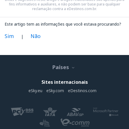
fins informativos e auxiliares, e não podem ser base para qualquer
reclamação contra a eDestinos.com.br.
Este artigo tem as informações que você estava procurando?
Sim
Não
|
Na minha opinião este artigo:
Não está claro
Países
Contém informação incorreta
Não esgota o tópico
Sites internacionais
É muito longo
eSky.eu
eSky.com
eDestinos.com
Enviar