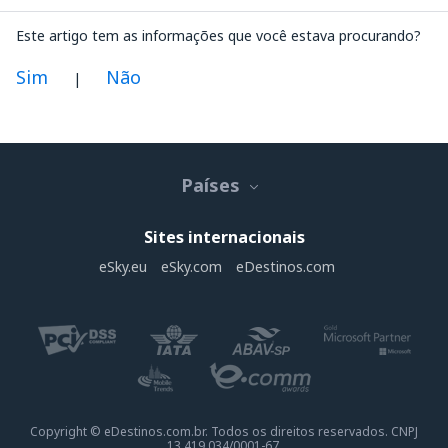
Este artigo tem as informações que você estava procurando?
Sim
Não
|
Na minha opinião este artigo:
Não está claro
Países
Contém informação incorreta
Não esgota o tópico
Sites internacionais
É muito longo
eSky.eu
eSky.com
eDestinos.com
Enviar
Copyright © eDestinos.com.br. Todos os direitos reservados. CNPJ
13.419.034/0001-67.