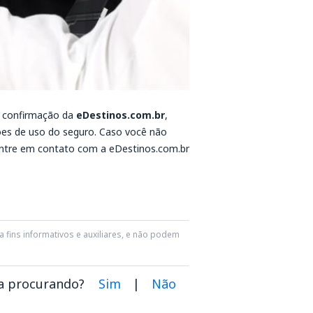
e confirmação da
eDestinos.com.br
,
ões de uso do seguro. Caso você não
entre em contato com a eDestinos.com.br
 fins informativos e auxiliares, e não podem
va procurando?
Sim
|
Não