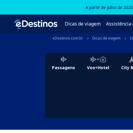
A partir de julho de 202
Dicas de viagem
Assistência 
eDestinos.com.br
Dicas de viagem
S
Passagens
Voo+Hotel
City 