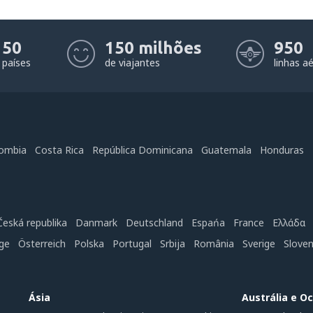
Na minha opinião este artigo:
Não está claro
50
150 milhões
950
Contém informação incorreta
países
de viajantes
linhas a
Não esgota o tópico
É muito longo
Enviar
ombia
Costa Rica
República Dominicana
Guatemala
Honduras
Česká republika
Danmark
Deutschland
Espańa
France
Ελλάδα
ge
Österreich
Polska
Portugal
Srbija
România
Sverige
Slove
Ásia
Austrália e O