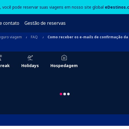
3, você pode reservar suas viagens em nosso site global
eDestinos.
e contato
Gestão de reservas
eguro viagem
FAQ
Como receber os e-mails de confirmação da
Break
Holidays
Hospedagem