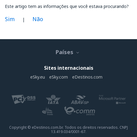
Este artigo tem as informações que você estava procurando?
Sim
Não
|
Na minha opinião este artigo:
Não está claro
Países
Contém informação incorreta
Não esgota o tópico
Sites internacionais
É muito longo
eSky.eu
eSky.com
eDestinos.com
Enviar
Copyright © eDestinos.com.br. Todos os direitos reservados. CNPJ
13.419.034/0001-67.