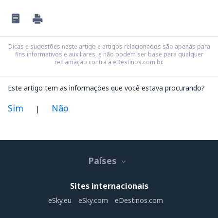
Dicas e sugestões neste artigo e artigos relacionados são apenas para
fins informativos e auxiliares, e não podem ser base para qualquer
reclamação contra a eDestinos.com.br.
Este artigo tem as informações que você estava procurando?
Sim
Não
|
Na minha opinião este artigo:
Não está claro
Países
Contém informação incorreta
Não esgota o tópico
Sites internacionais
É muito longo
eSky.eu
eSky.com
eDestinos.com
Enviar