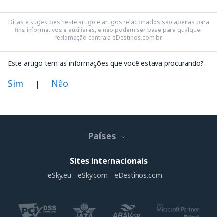
Dicas e sugestões neste artigo e artigos relacionados são apenas para
fins informativos e auxiliares, e não podem ser base para qualquer
reclamação contra a eDestinos.com.br.
Este artigo tem as informações que você estava procurando?
Sim
Não
|
Na minha opinião este artigo:
Não está claro
Países
Contém informação incorreta
Não esgota o tópico
Sites internacionais
É muito longo
eSky.eu
eSky.com
eDestinos.com
Enviar