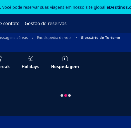
3, você pode reservar suas viagens em nosso site global
eDestinos.
e contato
Gestão de reservas
assagens aéreas
Enciclopédia de voo
Glossário do Turismo
Break
Holidays
Hospedagem