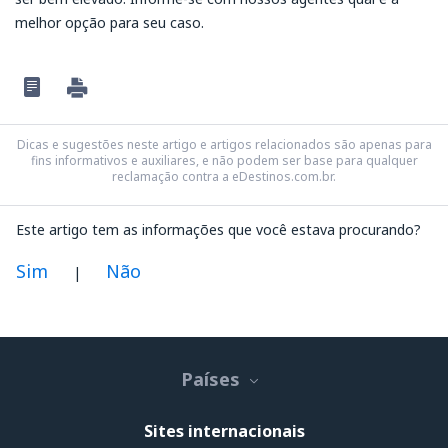
melhor opção para seu caso.
Dicas e sugestões neste artigo e artigos relacionados são apenas para
fins informativos e auxiliares, e não podem ser base para qualquer
reclamação contra a eDestinos.com.br.
Este artigo tem as informações que você estava procurando?
Sim
Não
|
Na minha opinião este artigo:
Não está claro
Países
Contém informação incorreta
Não esgota o tópico
Sites internacionais