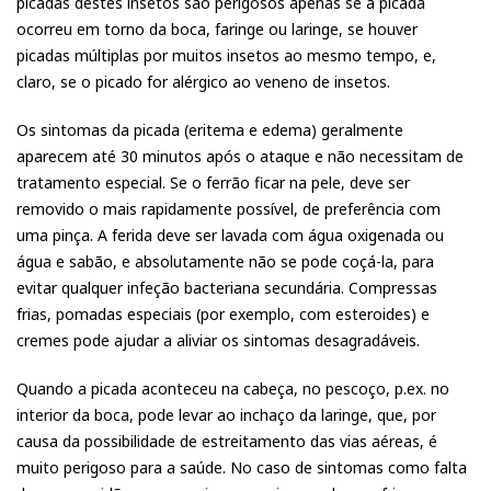
picadas destes insetos são perigosos apenas se a picada
ocorreu em torno da boca, faringe ou laringe, se houver
picadas múltiplas por muitos insetos ao mesmo tempo, e,
claro, se o picado for alérgico ao veneno de insetos.
Os sintomas da picada (eritema e edema) geralmente
aparecem até 30 minutos após o ataque e não necessitam de
tratamento especial. Se o ferrão ficar na pele, deve ser
removido o mais rapidamente possível, de preferência com
uma pinça. A ferida deve ser lavada com água oxigenada ou
água e sabão, e absolutamente não se pode coçá-la, para
evitar qualquer infeção bacteriana secundária. Compressas
frias, pomadas especiais (por exemplo, com esteroides) e
cremes pode ajudar a aliviar os sintomas desagradáveis.
Quando a picada aconteceu na cabeça, no pescoço, p.ex. no
interior da boca, pode levar ao inchaço da laringe, que, por
causa da possibilidade de estreitamento das vias aéreas, é
muito perigoso para a saúde. No caso de sintomas como falta