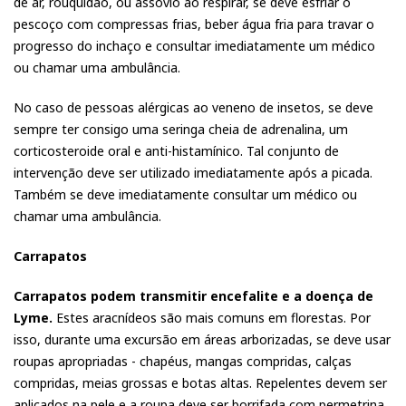
de ar, rouquidão, ou assovio ao respirar, se deve esfriar o
pescoço com compressas frias, beber água fria para travar o
progresso do inchaço e consultar imediatamente um médico
ou chamar uma ambulância.
No caso de pessoas alérgicas ao veneno de insetos, se deve
sempre ter consigo uma seringa cheia de adrenalina, um
corticosteroide oral e anti-histamínico. Tal conjunto de
intervenção deve ser utilizado imediatamente após a picada.
Também se deve imediatamente consultar um médico ou
chamar uma ambulância.
Carrapatos
Carrapatos podem transmitir encefalite e a doença de
Lyme.
Estes aracnídeos são mais comuns em florestas. Por
isso, durante uma excursão em áreas arborizadas, se deve usar
roupas apropriadas - chapéus, mangas compridas, calças
compridas, meias grossas e botas altas. Repelentes devem ser
aplicados na pele e a roupa deve ser borrifada com permetrina.