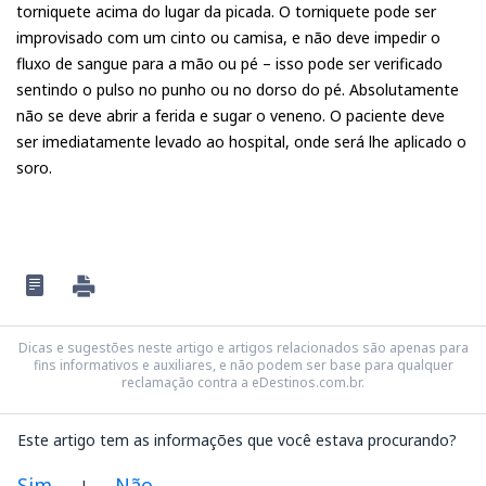
torniquete acima do lugar da picada. O torniquete pode ser
improvisado com um cinto ou camisa, e não deve impedir o
fluxo de sangue para a mão ou pé – isso pode ser verificado
sentindo o pulso no punho ou no dorso do pé. Absolutamente
não se deve abrir a ferida e sugar o veneno. O paciente deve
ser imediatamente levado ao hospital, onde será lhe aplicado o
soro.
Dicas e sugestões neste artigo e artigos relacionados são apenas para
fins informativos e auxiliares, e não podem ser base para qualquer
reclamação contra a eDestinos.com.br.
Este artigo tem as informações que você estava procurando?
Sim
Não