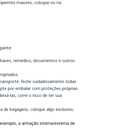
cipientes maiores, coloque-os na
uinte:
 chaves, remédios, documentos e outros
ropriados.
ransporte: feche cuidadosamente todas
opte por embalar com proteções próprias.
ixá-las, corre o risco de ter sua
a de bagagens, coloque algo exclusivo,
exemplo, a armação interna/externa de