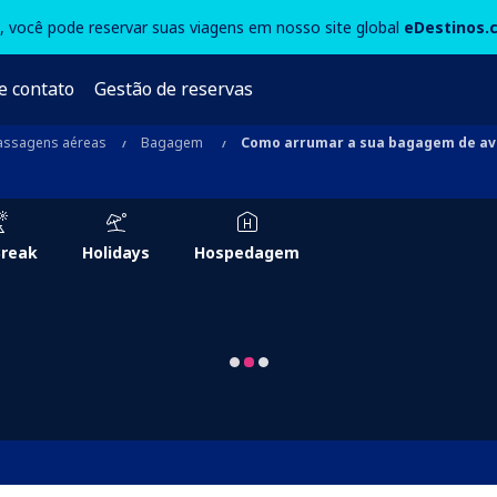
3, você pode reservar suas viagens em nosso site global
eDestinos.
e contato
Gestão de reservas
assagens aéreas
Bagagem
Como arrumar a sua bagagem de av
Break
Holidays
Hospedagem