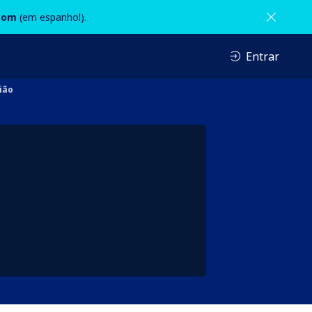
com
(em espanhol).
Entrar
ião