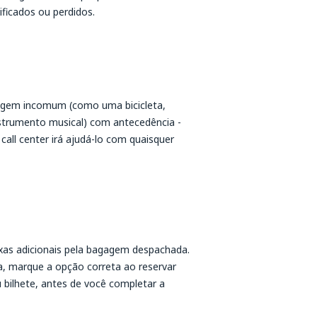
ificados ou perdidos.
gagem incomum (como uma bicicleta,
strumento musical) com antecedência -
all center irá ajudá-lo com quaisquer
xas adicionais pela bagagem despachada.
, marque a opção correta ao reservar
u bilhete, antes de você completar a