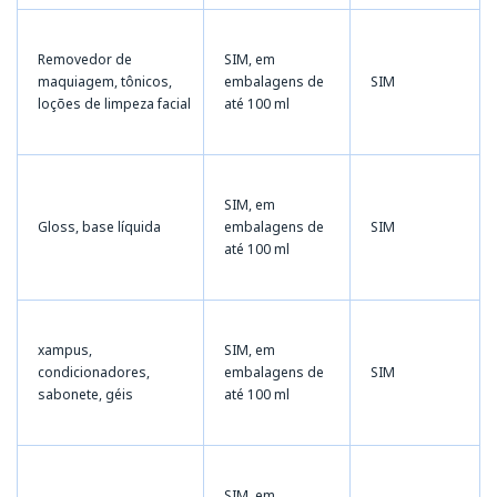
Removedor de
SIM, em
maquiagem, tônicos,
embalagens de
SIM
loções de limpeza facial
até 100 ml
SIM, em
Gloss, base líquida
embalagens de
SIM
até 100 ml
xampus,
SIM, em
condicionadores,
embalagens de
SIM
sabonete, géis
até 100 ml
SIM, em