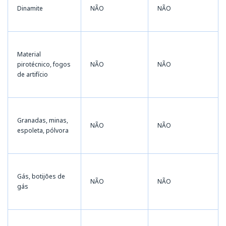
Dinamite
NÃO
NÃO
Material
pirotécnico, fogos
NÃO
NÃO
de artifício
Granadas, minas,
NÃO
NÃO
espoleta, pólvora
Gás, botijões de
NÃO
NÃO
gás