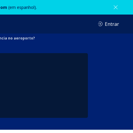
com
(em espanhol).
Entrar
ncia no aeroporto?