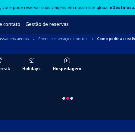
3, você pode reservar suas viagens em nosso site global
eDestinos.
e contato
Gestão de reservas
assagens aéreas
Check-in e serviço de bordo
Como pedir assistê
Break
Holidays
Hospedagem