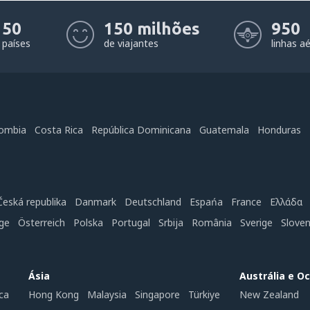
Não está claro
50
150 milhões
950
Contém informação incorreta
países
de viajantes
linhas a
Não esgota o tópico
É muito longo
Enviar
ombia
Costa Rica
República Dominicana
Guatemala
Honduras
Česká republika
Danmark
Deutschland
Espańa
France
Ελλάδα
ge
Österreich
Polska
Portugal
Srbija
România
Sverige
Slove
Ásia
Austrália e O
ca
Hong Kong
Malaysia
Singapore
Türkiye
New Zealand