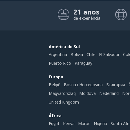
21 anos
de experiência
América do Sul
Argentina
Bolivia
Chile
El Salvador
Col
Puerto Rico
Paraguay
Europa
België
Bosna i Hercegovina
България
Magyarország
Moldova
Nederland
Nor
United Kingdom
África
Egypt
Kenya
Maroc
Nigeria
South Afri