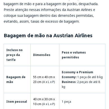
bagagem de mão e para a bagagem de porão, despachada.
Preste atenção nessas informações da Austrian Airlines e
coloque sua bagagem dentro das dimensões permitidas,
evitando, assim, taxas de excesso de bagagem.
Bagagem de mão na Austrian Airlines
Incluso no
Peso e volumes
preço da
Dimensões
permitidos
tarifa
Economy e Premium
Bagagem de
55 cm x 40 cm x
Economy:
1 peça de até 8 kg
mão
23 cm
(A x L x P)
Business
: 2 peças de até 8
kg
40 cm x 30 cm x
Item pessoal
1 peça
10 cm
(A x L x P)