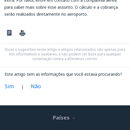
extra. Por favor, entre em contato com a companhia aérea
para saber mais sobre esse assunto. O cálculo e a cobrança
serão realizados diretamente no aeroporto.
Dicas e sugestões neste artigo e artigos relacionados são apenas para
fins informativos e auxiliares, e não podem ser base para qualquer
reclamação contra a eDestinos.com.br.
Este artigo tem as informações que você estava procurando?
Sim
Não
|
Na minha opinião este artigo:
Não está claro
Países
Contém informação incorreta
Não esgota o tópico