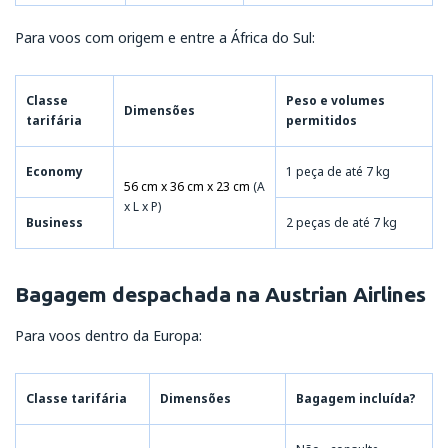
Para voos com origem e entre a África do Sul:
Classe
Peso e volumes
Dimensões
tarifária
permitidos
Economy
1 peça de até 7 kg
56 cm x 36 cm x 23 cm
(A
x L x P)
Business
2 peças de até 7 kg
Bagagem despachada na Austrian Airlines
Para voos dentro da Europa:
Classe tarifária
Dimensões
Bagagem incluída?