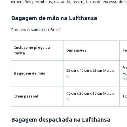
dimensões permitidas, evitando, assim, taxas de excesso de 
Bagagem de mão na Lufthansa
Para voos saindo do Brasil:
Incluso no preço da
Dimensões
Pe
tarifa
Ec
55 cm x 40 cm x 23 cm
(A x L x
Bagagem de mão
kg
P)
Bu
40 cm x 30 cm x 10 cm
(A x L x
Item pessoal
1 
P)
Bagagem despachada na Lufthansa