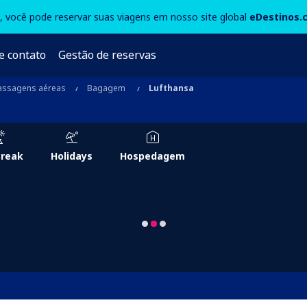
3, você pode reservar suas viagens em nosso site global
eDestinos.
e contato
Gestão de reservas
assagens aéreas
Bagagem
Lufthansa
Break
Holidays
Hospedagem