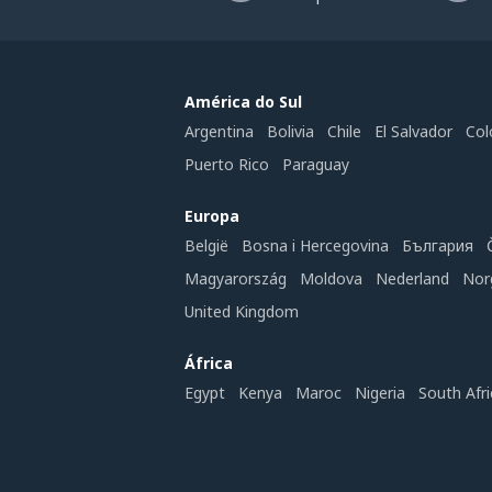
América do Sul
Argentina
Bolivia
Chile
El Salvador
Col
Puerto Rico
Paraguay
Europa
België
Bosna i Hercegovina
България
Magyarország
Moldova
Nederland
Nor
United Kingdom
África
Egypt
Kenya
Maroc
Nigeria
South Afri