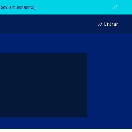
com
(em espanhol).
Entrar