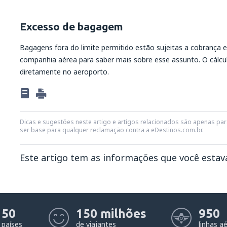
Excesso de bagagem
Bagagens fora do limite permitido estão sujeitas a cobrança 
companhia aérea para saber mais sobre esse assunto. O cálcul
diretamente no aeroporto.
Dicas e sugestões neste artigo e artigos relacionados são apenas para
ser base para qualquer reclamação contra a eDestinos.com.br.
Este artigo tem as informações que você esta
Na minha opinião este artigo:
Não está claro
50
150 milhões
950
Contém informação incorreta
países
de viajantes
linhas a