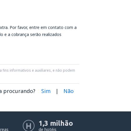
extra. Por favor, entre em contato com a
o e a cobrança serão realizados
 fins informativos e auxiliares, e não podem
va procurando?
Sim
|
Não
1,3 milhão
éreas
de hotéis