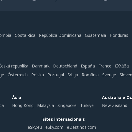
Não esgota o tópico
É muito longo
Enviar
ombia
Costa Rica
República Dominicana
Guatemala
Honduras
Česká republika
Danmark
Deutschland
Espańa
France
Ελλάδα
ge
Österreich
Polska
Portugal
Srbija
România
Sverige
Slove
Ásia
Austrália e O
ca
Hong Kong
Malaysia
Singapore
Türkiye
New Zealand
Sites internacionais
eSky.eu
eSky.com
eDestinos.com