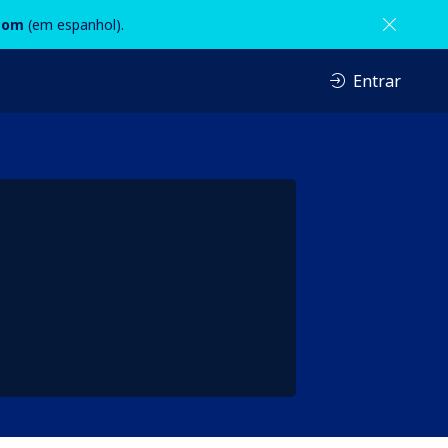
com
(em espanhol).
Entrar