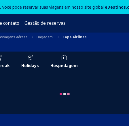
3, você pode reservar suas viagens em nosso site global
eDestinos.
e contato
Gestão de reservas
assagens aéreas
Bagagem
Copa Airlines
Break
Holidays
Hospedagem