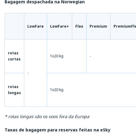
Bagagem despachada na Norwegian
LowFare
LowFare+
Flex
Premium
PremiumFl
rotas
1x20 kg
-
curtas
-
rotas
1x20 kg
longas
* rotas longas são os voos fora da Europa
Taxas de bagagem para reservas feitas na eSky