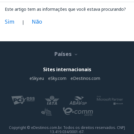
Este artigo tem as informações que você estava procurando?
Sim
Não
|
Na minha opinião este artigo:
Não está claro
Países
Contém informação incorreta
Não esgota o tópico
Sites internacionais
É muito longo
eSky.eu
eSky.com
eDestinos.com
Enviar
Copyright © eDestinos.com.br. Todos os direitos reservados. CNPJ
13.419.034/0001-67.