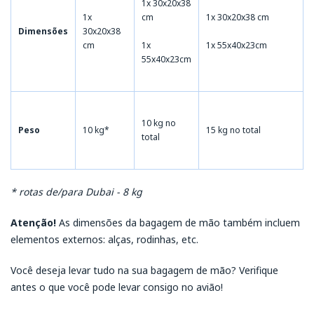
1x 30x20x38
1x
cm
1x 30x20x38 cm
Dimensões
30x20x38
cm
1x
1x 55x40x23cm
55x40x23cm
10 kg no
Peso
10 kg*
15 kg no total
total
* rotas de/para Dubai - 8 kg
Atenção!
As dimensões da bagagem de mão também incluem
elementos externos: alças, rodinhas, etc.
Você deseja levar tudo na sua bagagem de mão? Verifique
antes o que você pode levar consigo no avião!