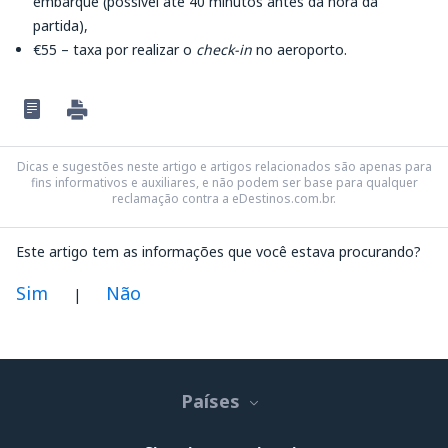
embarque (possível até 40 minutos antes da hora da
partida),
€55 – taxa por realizar o
check-in
no aeroporto.
Dicas e sugestões neste artigo e artigos relacionados são apenas para
fins informativos e auxiliares, e não podem ser base para qualquer
reclamação contra a eDestinos.com.br.
Este artigo tem as informações que você estava procurando?
Sim
Não
|
Na minha opinião este artigo:
Não está claro
Países
Contém informação incorreta
Não esgota o tópico